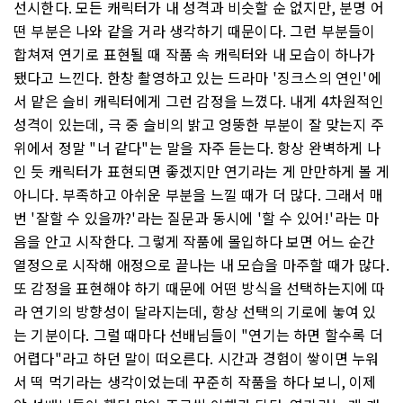
선시한다. 모든 캐릭터가 내 성격과 비슷할 순 없지만, 분명 어
떤 부분은 나와 같을 거라 생각하기 때문이다. 그런 부분들이
합쳐져 연기로 표현될 때 작품 속 캐릭터와 내 모습이 하나가
됐다고 느낀다. 한창 촬영하고 있는 드라마 '징크스의 연인'에
서 맡은 슬비 캐릭터에게 그런 감정을 느꼈다. 내게 4차원적인
성격이 있는데, 극 중 슬비의 밝고 엉뚱한 부분이 잘 맞는지 주
위에서 정말 "너 같다"는 말을 자주 듣는다. 항상 완벽하게 나
인 듯 캐릭터가 표현되면 좋겠지만 연기라는 게 만만하게 볼 게
아니다. 부족하고 아쉬운 부분을 느낄 때가 더 많다. 그래서 매
번 '잘할 수 있을까?'라는 질문과 동시에 '할 수 있어!'라는 마
음을 안고 시작한다. 그렇게 작품에 몰입하다 보면 어느 순간
열정으로 시작해 애정으로 끝나는 내 모습을 마주할 때가 많다.
또 감정을 표현해야 하기 때문에 어떤 방식을 선택하는지에 따
라 연기의 방향성이 달라지는데, 항상 선택의 기로에 놓여 있
는 기분이다. 그럴 때마다 선배님들이 "연기는 하면 할수록 더
어렵다"라고 하던 말이 떠오른다. 시간과 경험이 쌓이면 누워
서 떡 먹기라는 생각이었는데 꾸준히 작품을 하다 보니, 이제