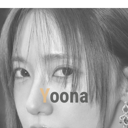
Y
oona