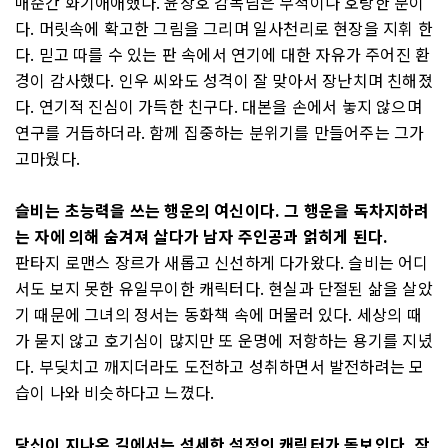
매순간 화기애애했다. 윤상호 감독님은 무척이나 호탕한 분이
다. 머릿속에 확고한 그림을 그리며 일사천리로 현장을 지휘 한
다. 믿고 따를 수 있는 판 속에서 연기에 대한 자유가 주어진 환
경이 감사했다. 인우 씨와도 성격이 잘 맞아서 장난치며 친해졌
다. 연기적 진심이 가득한 친구다. 대본을 손에서 놓지 않으며
연구를 거듭하더라. 함께 집중하는 분위기를 만들어주는 그가
고마웠다.
슬비는 초능력을 쓰는 행운의 여신이다. 그 행운을 독차지하려
는 자에 의해 숨겨져 살다가 남자 주인공과 얽히게 된다.
판타지 로맨스 장르가 새롭고 신선하게 다가왔다. 슬비는 어디
서도 보지 못한 유일무이한 캐릭터다. 현실과 단절된 삶을 살았
기 때문에 그녀의 정서는 동화책 속에 머물러 있다. 세상의 때
가 묻지 않고 호기심이 많지만 또 운명에 저항하는 용기를 지녔
다. 부딪치고 깨지더라도 도전하고 성취하면서 발전하려는 모
습이 나와 비슷하다고 느꼈다.
당신이 지나온 길에서는 섬세한 설정의 캐릭터가 돋보인다. 작