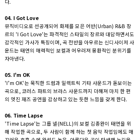
다.
04. I Got Love
뮤직비디오로 선공개되어 화제를 모은 어반(Urban) R&B 장
르의 'I Got Love'는 파격적인 스타일의 장르와 대담하면서도
감각적인 가사가 특징이며, 곡 전반을 아우르는 신디사이저 사
운드는 태연의 매력적인 보컬과 어우러져 몽환적인 분위기를
자아낸다.
05. I'm OK
'I’m OK'는 묵직한 드럼과 일렉트릭 기타 사운드가 돋보이는
곡으로, 코러스 파트의 브라스 사운드까지 더해져 마치 한 편
의 멋진 재즈 공연을 감상하고 있는 듯한 느낌을 갖게 한다.
06. Time Lapse
'Time Lapse'는 그룹 넬(NELL)의 보컬 김종완이 태연을 위
해 작업한 곡으로, 두 사람이 함께 하는 첫 음악 작업임에도 매
끄러운 호흡 속에 완성도 높은, 아름다운 곡이 탄생해 눈길을