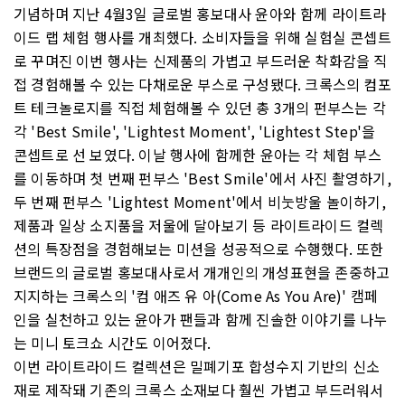
기념하며 지난 4월3일 글로벌 홍보대사 윤아와 함께 라이트라
이드 랩 체험 행사를 개최했다. 소비자들을 위해 실험실 콘셉트
로 꾸며진 이번 행사는 신제품의 가볍고 부드러운 착화감을 직
접 경험해볼 수 있는 다채로운 부스로 구성됐다. 크록스의 컴포
트 테크놀로지를 직접 체험해볼 수 있던 총 3개의 펀부스는 각
각 'Best Smile', 'Lightest Moment', 'Lightest Step'을
콘셉트로 선 보였다. 이날 행사에 함께한 윤아는 각 체험 부스
를 이동하며 첫 번째 펀부스 'Best Smile'에서 사진 촬영하기,
두 번째 펀부스 'Lightest Moment'에서 비눗방울 놀이하기,
제품과 일상 소지품을 저울에 달아보기 등 라이트라이드 컬렉
션의 특장점을 경험해보는 미션을 성공적으로 수행했다. 또한
브랜드의 글로벌 홍보대사로서 개개인의 개성표현을 존중하고
지지하는 크록스의 '컴 애즈 유 아(Come As You Are)' 캠페
인을 실천하고 있는 윤아가 팬들과 함께 진솔한 이야기를 나누
는 미니 토크쇼 시간도 이어졌다.
이번 라이트라이드 컬렉션은 밀폐기포 합성수지 기반의 신소
재로 제작돼 기존의 크록스 소재보다 훨씬 가볍고 부드러워서