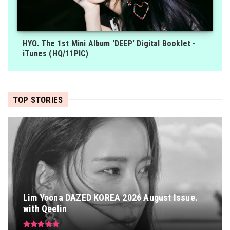
HYO. The 1st Mini Album 'DEEP' Digital Booklet -
iTunes (HQ/11PIC)
TOP STORIES
Lim Yoona DAZED KOREA 2026 August Issue.
with Qeelin